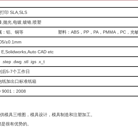
 打印
SLA
,
SLS
漆,抛光,电镀,镀铬,喷塑
属：铝、铜等 塑料：ABS，PP，PA，PMMA，PC，光敏
.05/±0.1mm
 E,Solidworks,Auto CAD etc
p .step .dwg .stl .igs .x_t
到后5-7个工作日
泡纸加出口标准纸箱
O 9001：2008
供模具三维图，模具设计，模具制造和注塑加工。
都是很有优势的。