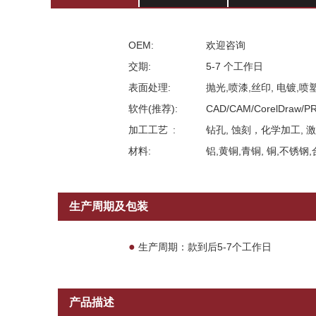
OEM:
欢迎咨询
交期:
5-7 个工作日
表面处理:
抛光,喷漆,丝印, 电镀,喷
软件(推荐):
CAD/CAM/CorelDraw/P
加工工艺
:
钻孔, 蚀刻，化学加工, 
材料:
铝,黄铜,青铜, 铜,不锈钢,合金
生产周期及包装
●
生产周期：款到后5-7个工作日
产品描述