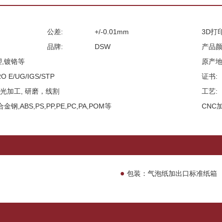
公差:
+/-0.01mm
3D打
品牌:
DSW
产品颜
塑,镀铬等
原产地
RO E/UG/IGS/STP
证书:
激光加工, 研磨，线割
工艺:
钢,ABS,PS,PP,PE,PC,PA,POM等
CNC
●
包装：气泡纸加出口标准纸箱