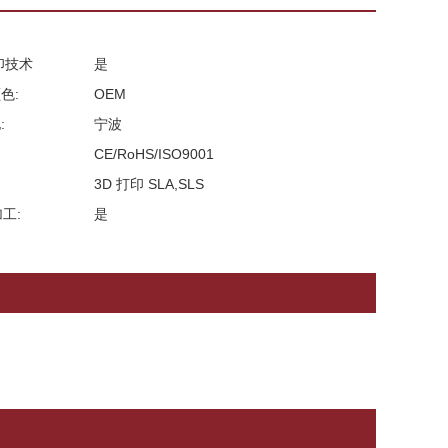
印技术
是
色:
OEM
:
宁波
CE/RoHS/ISO9001
3D 打印 SLA,SLS
加工:
是